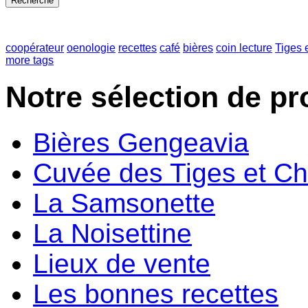
coopérateur
oenologie
recettes
café
bières
coin lecture
Tiges 
more tags
Notre sélection de pr
Bières Gengeavia
Cuvée des Tiges et C
La Samsonette
La Noisettine
Lieux de vente
Les bonnes recettes