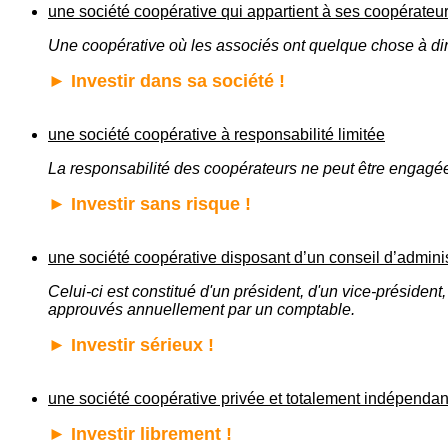
une société coopérative qui appartient à ses coopérateu
Une coopérative où les associés ont quelque chose à dir
►
Investir dans sa société !
une société coopérative à responsabilité limitée
La responsabilité des coopérateurs ne peut être engagée 
►
Investir sans risque !
une société coopérative disposant d’un conseil d’adminis
Celui-ci est constitué d'un président, d'un vice-présiden
approuvés annuellement par un comptable.
►
Investir sérieux !
une société coopérative privée et totalement indépendant
►
Investir librement !