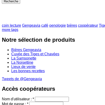
coin lecture
Gengeavia
café
oenologie
bières
coopérateur
Tig
more tags
Notre sélection de produits
Bières Gengeavia
Cuvée des Tiges et Chavées
La Samsonette
La Noisettine
Lieux de vente
Les bonnes recettes
Tweets de @Gengeavia
Accès coopérateurs
Nom d'utilisateur :
*
Mot de passe :
*